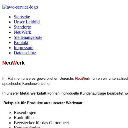
Startseite
Unser Leitbild
Standorte
NeuWerk
Stellenangebote
Kontakt
Impressum
Datenschutz
N
eu
W
erk
Im Rahmen unseres gewerblichen Bereichs
N
eu
W
erk führen wir unterschie
spezifische Kundenwünsche.
In unserer
Metallwerkstatt
können individuelle Kundenaufträge bearbeitet w
Beispiele für Produkte
aus unserer Werkstatt
:
Rosenbogen
Rankhilfen
Beetstecker für das Gartenbeet
Kerzenständer